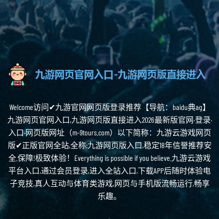
Welcome访问✔九游官网网页版登录推荐【导航：baidu典ag】
九游网页官网入口,九游网页版直接进入2026最新版官网·登录·
入口·网页版网址（m-9tours.com）以下简称：九游云游戏网页
版✔正版官网全站,全称:九游网页版入口,稳定18年信誉推荐安
全.保障!极致体验！Everything is possible if you believe.九游云游戏
平台入口,通过会员登录,进入全站入口,下载APP后随时体验电
子竞技,真人互动与体育类游戏,网页与手机版流畅运行,畅享
乐趣。