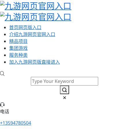
首页网页版入口
介绍九游网页官网入口
精品项目
集团游戏
服务种类
加入九游网页版直接进入
电话
+13594780504