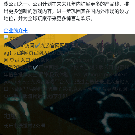
戏公司之一。公司计划在未来几年内扩展更多的产品线，推
出更多创新的游戏内容，进一步巩固其在国内外市场的领导
地位，并为全球玩家带来更多惊喜与欢乐。
企业简介
Welcome访问✔九游官网网页版登录推荐【导航：baidu典
ag】九游网页官网入口,九游网页版直接进入2026最新版官
网·登录·入口·网页版网址（m-9tours.com）以下简称：九游
云游戏网页版✔正版官网全站,全称:九游网页版入口,稳定18
年信誉推荐安全.保障!极致体验！Everything is possible if
you believe.九游云游戏平台入口,通过会员登录,进入全站入
口,下载APP后随时体验电子竞技,真人互动与体育类游戏,网
页与手机版流畅运行,畅享乐趣。
地址:
长乐市辰饿村233号