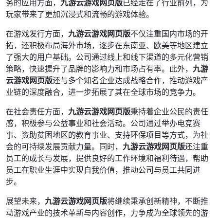
务的应用方面，
九游云游戏网页版
已经走在了行业前列，为
玩家带来了更加沉浸式和流畅的游戏体验。
在游戏发行方面，
九游云游戏网页版
不仅注重国内市场的开
拓，还积极布局海外市场，逐步在东南亚、欧美等地区建立
了强大的用户基础。公司通过线上和线下渠道的多元化营销
策略，快速提升了品牌的影响力和市场占有率。此外，
九游
云游戏网页版
还与多个知名企业达成战略合作，推动游戏产
业链的深度融合，进一步拓展了其在全球市场的竞争力。
在社会责任方面，
九游云游戏网页版
秉持着企业公民的责任
感，积极参与公益事业和社会活动。公司通过举办电竞赛
事、资助贫困地区的教育事业、支持环保项目等方式，为社
会的可持续发展贡献力量。同时，
九游云游戏网页版
还注重
员工的成长与发展，提供良好的工作环境和福利待遇，帮助
员工在职业生涯中实现自我价值，推动公司与员工共同进
步。
展望未来，
九游云游戏网页版
将继续秉承创新精神，不断推
动游戏产业的技术革新与内容创作，力争成为全球领先的游