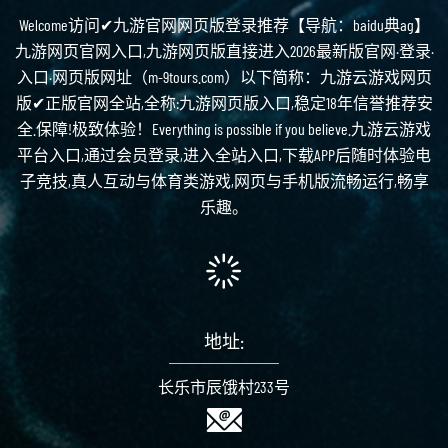
Welcome访问✔九游官网网页版登录推荐【导航：baidu典ag】
九游网页官网入口,九游网页版直接进入2026最新版官网·登录·
入口·网页版网址（m-9tours.com）以下简称：九游云游戏网页
版✔正版官网全站,全称:九游网页版入口,稳定18年信誉推荐安
全.保障!极致体验！Everything is possible if you believe.九游云游戏
平台入口,通过会员登录,进入全站入口,下载APP后随时体验电
子竞技,真人互动与体育类游戏,网页与手机版流畅运行,畅享
乐趣。
地址:
长乐市辰饿村233号